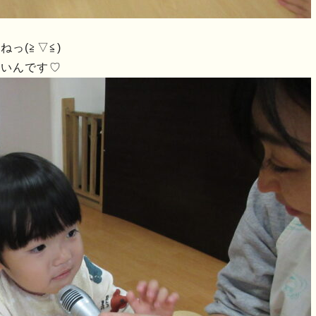
っ(≧▽≦)
愛いんです♡