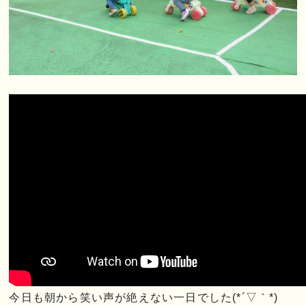
今日も朝から笑い声が絶えない一日でした(*´▽｀*)