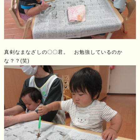
真剣なまなざしの〇〇君。 お勉強しているのか
な？？(笑)