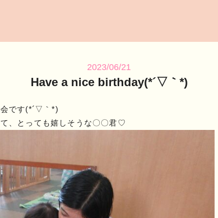
2023/06/21
Have a nice birthday(*´▽｀*)
す(*´▽｀*)
れて、とっても嬉しそうな〇〇君♡