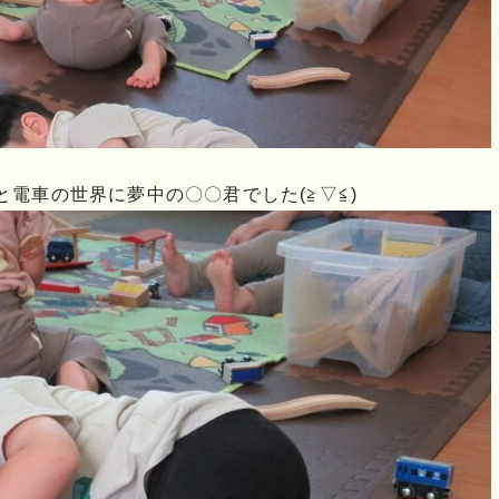
と電車の世界に夢中の〇〇君でした(≧▽≦)