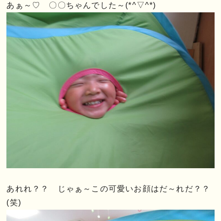
あぁ～♡ 〇〇ちゃんでした～(*^▽^*)
あれれ？？ じゃぁ～この可愛いお顔はだ～れだ？？
(笑)