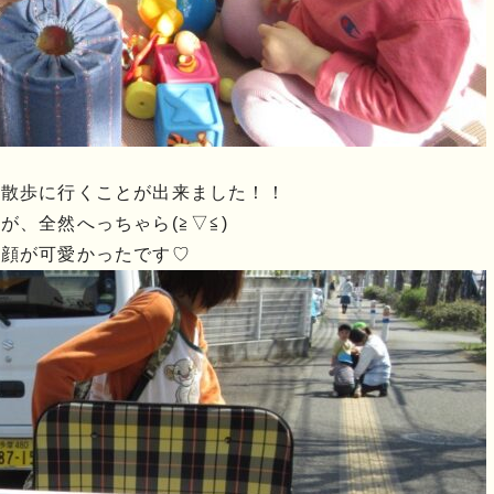
お散歩に行くことが出来ました！！
、全然へっちゃら(≧▽≦)
笑顔が可愛かったです♡