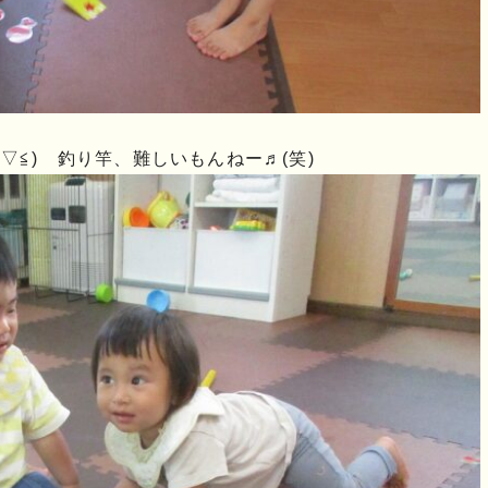
▽≦) 釣り竿、難しいもんねー♬(笑)