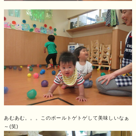
あむあむ。。。このボールトゲトゲして美味しいなぁ
～(笑)