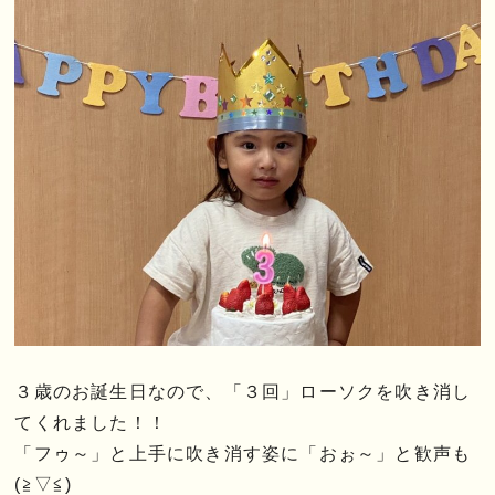
３歳のお誕生日なので、「３回」ローソクを吹き消し
てくれました！！
「フゥ～」と上手に吹き消す姿に「おぉ～」と歓声も
(≧▽≦)