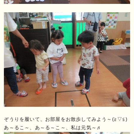
ぞうりを履いて、お部屋をお散歩してみよう～(≧▽≦)
あ～るこ～、あ～る～こ～、私は元気～♬