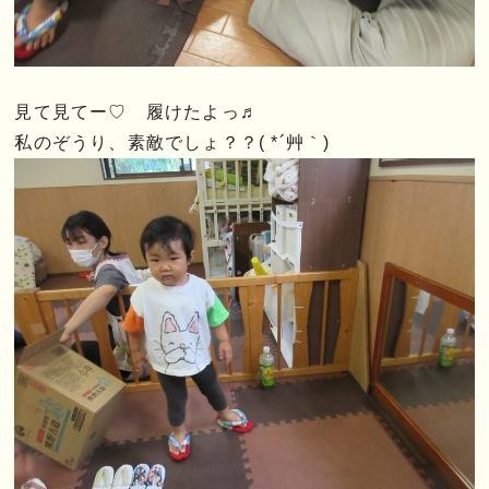
見て見てー♡ 履けたよっ♬
私のぞうり、素敵でしょ？？( *´艸｀)