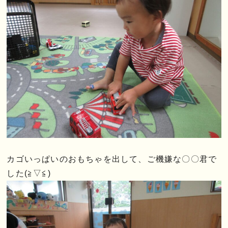
カゴいっぱいのおもちゃを出して、ご機嫌な〇〇君で
した(≧▽≦)