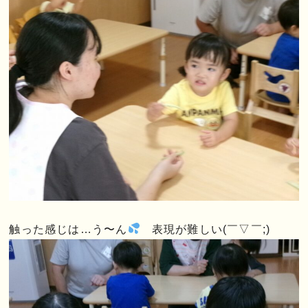
触った感じは…う〜ん
表現が難しい(￣▽￣;)