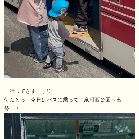
「行ってきまーす♡」
何んとっ！今日はバスに乗って、泉町西公園へ出
発！！