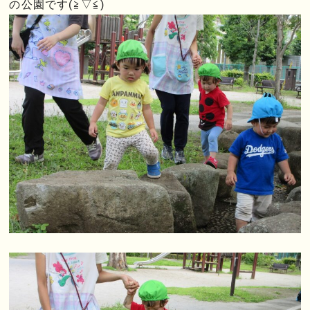
の公園です(≧▽≦)