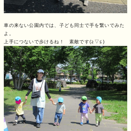
車の来ない公園内では、子ども同士で手を繋いでみた
よ。
上手につないで歩けるね！ 素敵です(≧▽≦)