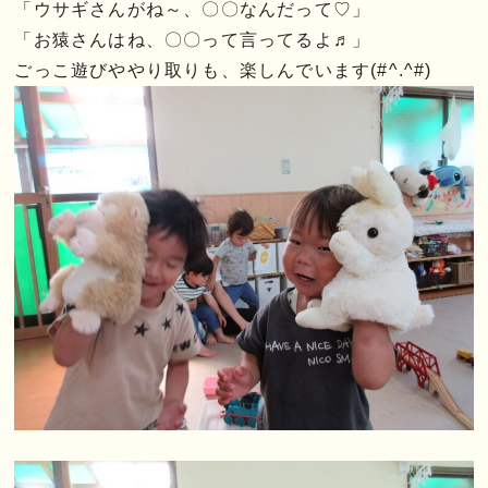
「ウサギさんがね～、〇〇なんだって♡」
「お猿さんはね、〇〇って言ってるよ♬」
ごっこ遊びややり取りも、楽しんでいます(#^.^#)