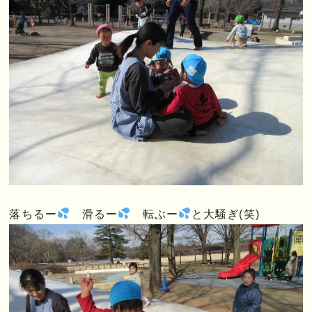
落ちるー
滑るー
転ぶー
と大騒ぎ(笑)