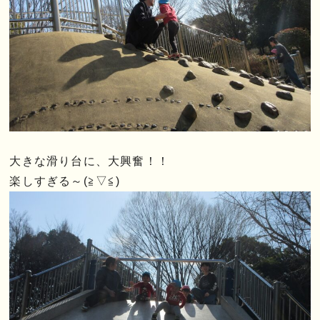
大きな滑り台に、大興奮！！
楽しすぎる～(≧▽≦)