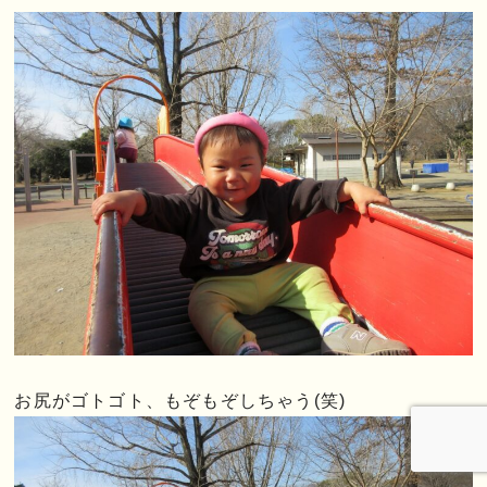
お尻がゴトゴト、もぞもぞしちゃう(笑)