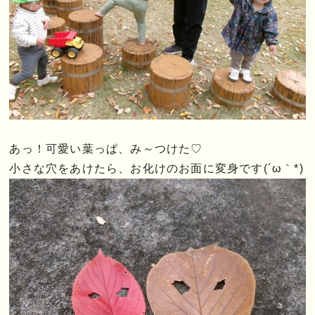
あっ！可愛い葉っぱ、み～つけた♡
小さな穴をあけたら、お化けのお面に変身です(´ω｀*)