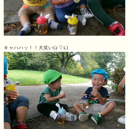
キャハハッ！！大笑い(≧▽≦)