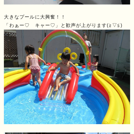
大きなプールに大興奮！！
「わぁー♡ キャー♡」と歓声が上がります(≧▽≦)