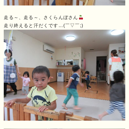
走る～、走る～、さくらんぼさん
走り終えると汗だくです…(￣▽￣;)