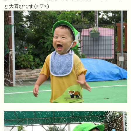
と大喜びです(≧▽≦)