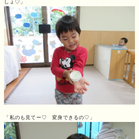
しょ♡」
「私のも見てー♡ 変身できるの♡」