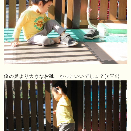
僕の足より大きなお靴、かっこいいでしょ？(≧▽≦)