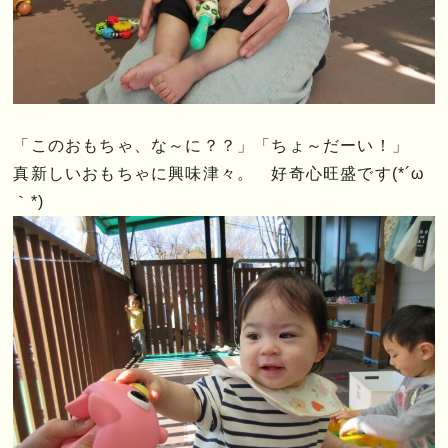
「このおもちゃ、な～に？？」「ちょ～だーい！」
真新しいおもちゃに興味津々。 好奇心旺盛です(*´ω
｀*)