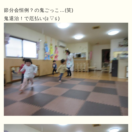
節分会恒例？の鬼ごっこ…(笑)
鬼退治！で厄払い(≧▽≦)