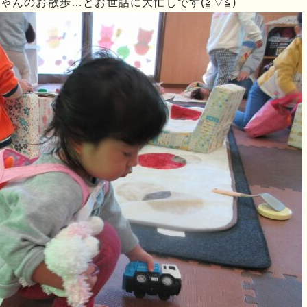
ゃんのお散歩…とお世話に大忙しです(≧▽≦)