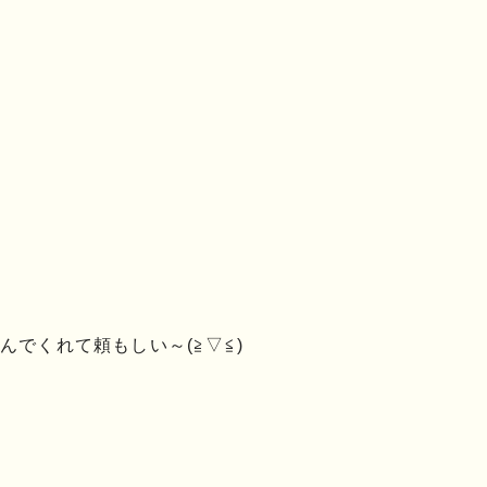
でくれて頼もしい～(≧▽≦)