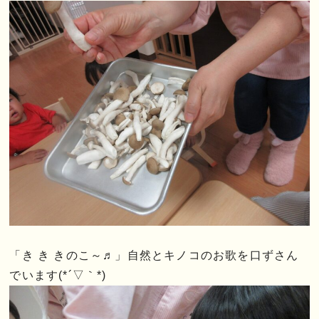
「き き きのこ～♬」自然とキノコのお歌を口ずさん
でいます(*´▽｀*)