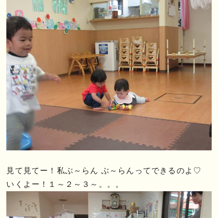
見て見てー！私ぶ～らん ぶ～らんってできるのよ♡
いくよー！１～２～３～。。。